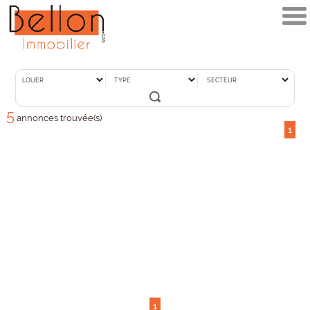
5
annonces trouvée(s)
1
1